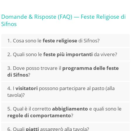
Domande & Risposte (FAQ) — Feste Religiose di
Sifnos
1. Cosa sono le
feste religiose
di Sifnos?
Le feste di Sifnos sono celebrazioni religiose
2. Quali sono le
feste più importanti
da vivere?
3. Dove posso trovare il
programma delle feste
di Sifnos
?
Le feste vengono
4. I
visitatori
possono partecipare al pasto (alla
annunciate dalle parrocchie, dagli organizzatori,
Panagia Chrysopigi
tavola)?
dalle associazioni locali e dal Comune
Profeta Elia
Sì, tutti sono i benvenuti
panigyras
Dormizione della Vergine Maria
5. Qual è il corretto
abbigliamento
e quali sono le
Esaltazione della Santa Croce
regole di comportamento
?
Ci si veste in modo modesto
6. Quali
piatti
assaggerò alla tavola?