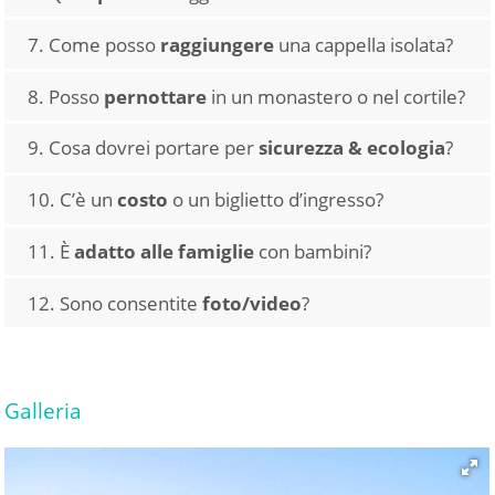
Zuppa di ceci
carne o ragù
7. Come posso
raggiungere
una cappella isolata?
con pasta o patate
Alcune si raggiungono tramite sentieri o strade
8. Posso
pernottare
in un monastero o nel cortile?
sterrate
violino e liuto
Solo dove è consentito dai responsabili
9. Cosa dovrei portare per
sicurezza & ecologia
?
Torce, acqua, cappello, scarpe comode
10. C’è un
costo
o un biglietto d’ingresso?
No, la partecipazione è gratuita
11. È
adatto alle famiglie
con bambini?
Sì, è un’esperienza per tutta la famiglia
12. Sono consentite
foto/video
?
Sì, con discrezione e senza flash
Galleria